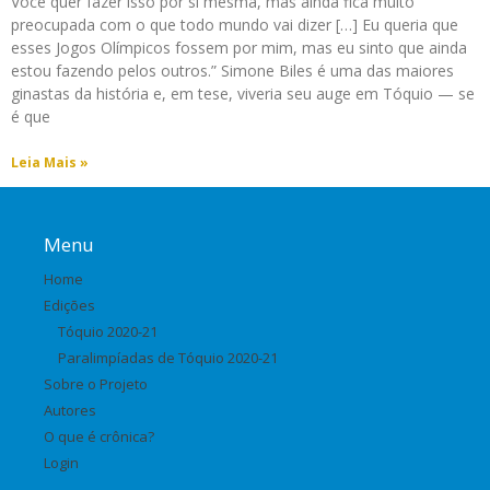
Você quer fazer isso por si mesma, mas ainda fica muito
preocupada com o que todo mundo vai dizer […] Eu queria que
esses Jogos Olímpicos fossem por mim, mas eu sinto que ainda
estou fazendo pelos outros.” Simone Biles é uma das maiores
ginastas da história e, em tese, viveria seu auge em Tóquio — se
é que
Leia Mais »
Menu
Home
Edições
Tóquio 2020-21
Paralimpíadas de Tóquio 2020-21
Sobre o Projeto
Autores
O que é crônica?
Login