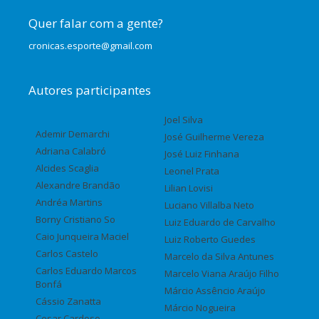
Quer falar com a gente?
cronicas.esporte@gmail.com
Autores participantes
Joel Silva
Ademir Demarchi
José Guilherme Vereza
Adriana Calabró
José Luiz Finhana
Alcides Scaglia
Leonel Prata
Alexandre Brandão
Lilian Lovisi
Andréa Martins
Luciano Villalba Neto
Borny Cristiano So
Luiz Eduardo de Carvalho
Caio Junqueira Maciel
Luiz Roberto Guedes
Carlos Castelo
Marcelo da Silva Antunes
Carlos Eduardo Marcos
Marcelo Viana Araújo Filho
Bonfá
Márcio Assêncio Araújo
Cássio Zanatta
Márcio Nogueira
Cesar Cardoso