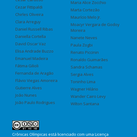
Maria Alice Zocchio
Cezar Fittipaldi
Marta Cortezão
Chirles Oliveira
Maurício Melo Jr.
Clara Arreguy
Moacyr Vergara de Godoy
Daniel Russell Ribas
Moreira
Daniella Cortella
Nanete Neves
David Oscar Vaz
Paula Zogbi
Elisa Andrade Buzzo
Renato Piccinin
Emanuel Madeira
Ronaldo Guimarães
Fátima Gilioli
Sandra Schamas
Fernanda de Aragão
Sergia Alves
Flávio Viegas Amoreira
Toninho Lima
Gutierre Alves
Wagner Hilário
João Nunes
Wander Cairo Levy
João Paulo Rodrigues
Wilton Santana
Crônicas Olímpicas
está licenciado com uma Licença