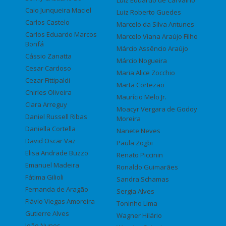
Luiz Eduardo de Carvalho
Caio Junqueira Maciel
Luiz Roberto Guedes
Carlos Castelo
Marcelo da Silva Antunes
Carlos Eduardo Marcos
Marcelo Viana Araújo Filho
Bonfá
Márcio Assêncio Araújo
Cássio Zanatta
Márcio Nogueira
Cesar Cardoso
Maria Alice Zocchio
Cezar Fittipaldi
Marta Cortezão
Chirles Oliveira
Maurício Melo Jr.
Clara Arreguy
Moacyr Vergara de Godoy
Daniel Russell Ribas
Moreira
Daniella Cortella
Nanete Neves
David Oscar Vaz
Paula Zogbi
Elisa Andrade Buzzo
Renato Piccinin
Emanuel Madeira
Ronaldo Guimarães
Fátima Gilioli
Sandra Schamas
Fernanda de Aragão
Sergia Alves
Flávio Viegas Amoreira
Toninho Lima
Gutierre Alves
Wagner Hilário
João Nunes