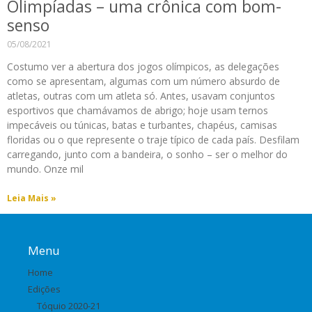
Olimpíadas – uma crônica com bom-
senso
05/08/2021
Costumo ver a abertura dos jogos olímpicos, as delegações
como se apresentam, algumas com um número absurdo de
atletas, outras com um atleta só. Antes, usavam conjuntos
esportivos que chamávamos de abrigo; hoje usam ternos
impecáveis ou túnicas, batas e turbantes, chapéus, camisas
floridas ou o que represente o traje típico de cada país. Desfilam
carregando, junto com a bandeira, o sonho – ser o melhor do
mundo. Onze mil
Leia Mais »
Menu
Home
Edições
Tóquio 2020-21