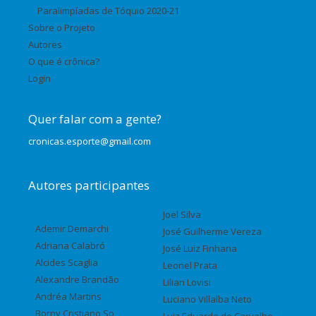
Paralimpíadas de Tóquio 2020-21
Sobre o Projeto
Autores
O que é crônica?
Login
Quer falar com a gente?
cronicas.esporte@gmail.com
Autores participantes
Joel Silva
Ademir Demarchi
José Guilherme Vereza
Adriana Calabró
José Luiz Finhana
Alcides Scaglia
Leonel Prata
Alexandre Brandão
Lilian Lovisi
Andréa Martins
Luciano Villalba Neto
Borny Cristiano So