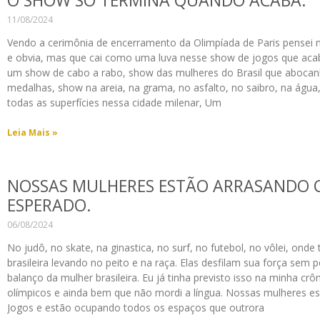
O SHOW SÓ TERMINA QUANDO ACABA.
11/08/2024
Vendo a cerimônia de encerramento da Olimpíada de Paris pensei 
e obvia, mas que cai como uma luva nesse show de jogos que acab
um show de cabo a rabo, show das mulheres do Brasil que aboca
medalhas, show na areia, na grama, no asfalto, no saibro, na água,
todas as superfícies nessa cidade milenar, Um
Leia Mais »
NOSSAS MULHERES ESTÃO ARRASANDO 
ESPERADO.
06/08/2024
No judô, no skate, na ginastica, no surf, no futebol, no vôlei, ond
brasileira levando no peito e na raça. Elas desfilam sua força sem p
balanço da mulher brasileira. Eu já tinha previsto isso na minha crô
olímpicos e ainda bem que não mordi a língua. Nossas mulheres 
Jogos e estão ocupando todos os espaços que outrora