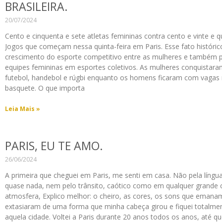
BRASILEIRA.
20/07/2024
Cento e cinquenta e sete atletas femininas contra cento e vinte e
Jogos que começam nessa quinta-feira em Paris. Esse fato históric
crescimento do esporte competitivo entre as mulheres e também 
equipes femininas em esportes coletivos. As mulheres conquistara
futebol, handebol e rúgbi enquanto os homens ficaram com vagas 
basquete. O que importa
Leia Mais »
PARIS, EU TE AMO.
26/06/2024
A primeira que cheguei em Paris, me senti em casa. Não pela língu
quase nada, nem pelo trânsito, caótico como em qualquer grande c
atmosfera, Explico melhor: o cheiro, as cores, os sons que eman
extasiaram de uma forma que minha cabeça girou e fiquei totalme
aquela cidade. Voltei a Paris durante 20 anos todos os anos, até qu