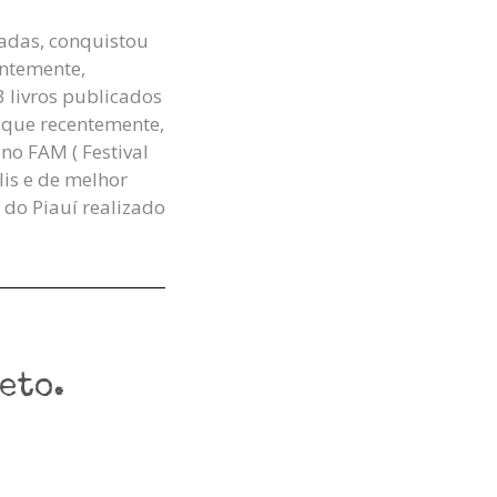
cadas, conquistou
entemente,
3 livros publicados
 que recentemente,
no FAM ( Festival
lis e de melhor
l do Piauí realizado
eto.