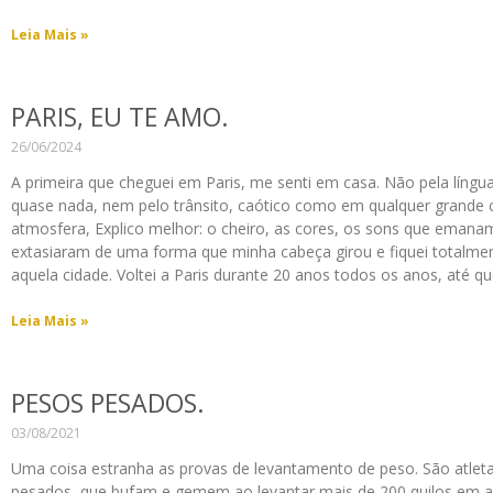
Leia Mais »
PARIS, EU TE AMO.
26/06/2024
A primeira que cheguei em Paris, me senti em casa. Não pela língu
quase nada, nem pelo trânsito, caótico como em qualquer grande c
atmosfera, Explico melhor: o cheiro, as cores, os sons que eman
extasiaram de uma forma que minha cabeça girou e fiquei totalme
aquela cidade. Voltei a Paris durante 20 anos todos os anos, até qu
Leia Mais »
PESOS PESADOS.
03/08/2021
Uma coisa estranha as provas de levantamento de peso. São atle
pesados, que bufam e gemem ao levantar mais de 200 quilos em arr