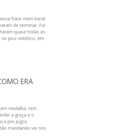
nessa frase meio banal
aram de terminar. Foi
nharam quase todas as
 no piso sintético, em
COMO ERA
e tem medalha, tem
erder a graça e o
nica pre-jogos
estão mandando ver nos