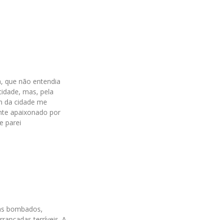
a, que não entendia
idade, mas, pela
am da cidade me
nte apaixonado por
e parei
tas bombados,
ancadas terríveis. A