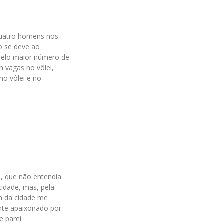
 quatro homens nos
o se deve ao
pelo maior número de
m vagas no vôlei,
no vôlei e no
a, que não entendia
idade, mas, pela
am da cidade me
nte apaixonado por
e parei