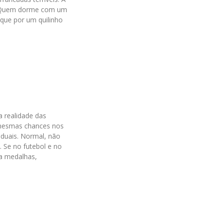
o. Quem dorme com um
 que por um quilinho
 realidade das
 mesmas chances nos
iduais. Normal, não
 Se no futebol e no
 a medalhas,