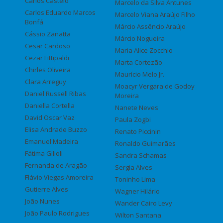
Carlos Castelo
Marcelo da Silva Antunes
Carlos Eduardo Marcos
Marcelo Viana Araújo Filho
Bonfá
Márcio Assêncio Araújo
Cássio Zanatta
Márcio Nogueira
Cesar Cardoso
Maria Alice Zocchio
Cezar Fittipaldi
Marta Cortezão
Chirles Oliveira
Maurício Melo Jr.
Clara Arreguy
Moacyr Vergara de Godoy
Daniel Russell Ribas
Moreira
Daniella Cortella
Nanete Neves
David Oscar Vaz
Paula Zogbi
Elisa Andrade Buzzo
Renato Piccinin
Emanuel Madeira
Ronaldo Guimarães
Fátima Gilioli
Sandra Schamas
Fernanda de Aragão
Sergia Alves
Flávio Viegas Amoreira
Toninho Lima
Gutierre Alves
Wagner Hilário
João Nunes
Wander Cairo Levy
João Paulo Rodrigues
Wilton Santana