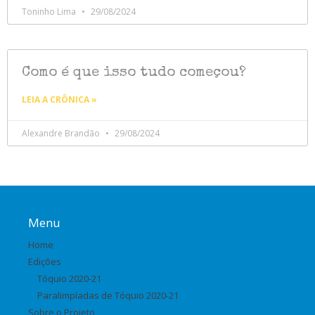
Toninho Lima
29/08/2024
Como é que isso tudo começou?
LEIA A CRÔNICA »
Alexandre Brandão
29/08/2024
Menu
Home
Edições
Tóquio 2020-21
Paralimpíadas de Tóquio 2020-21
Sobre o Projeto