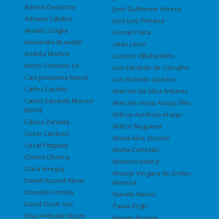
Ademir Demarchi
José Guilherme Vereza
Adriana Calabró
José Luiz Finhana
Alcides Scaglia
Leonel Prata
Alexandre Brandão
Lilian Lovisi
Andréa Martins
Luciano Villalba Neto
Borny Cristiano So
Luiz Eduardo de Carvalho
Caio Junqueira Maciel
Luiz Roberto Guedes
Carlos Castelo
Marcelo da Silva Antunes
Carlos Eduardo Marcos
Marcelo Viana Araújo Filho
Bonfá
Márcio Assêncio Araújo
Cássio Zanatta
Márcio Nogueira
Cesar Cardoso
Maria Alice Zocchio
Cezar Fittipaldi
Marta Cortezão
Chirles Oliveira
Maurício Melo Jr.
Clara Arreguy
Moacyr Vergara de Godoy
Daniel Russell Ribas
Moreira
Daniella Cortella
Nanete Neves
David Oscar Vaz
Paula Zogbi
Elisa Andrade Buzzo
Renato Piccinin