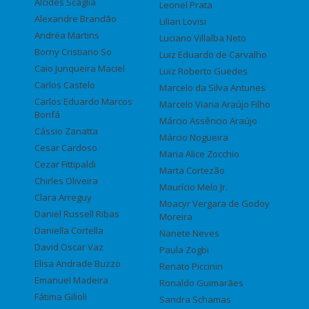
Alcides Scaglia
Leonel Prata
Alexandre Brandão
Lilian Lovisi
Andréa Martins
Luciano Villalba Neto
Borny Cristiano So
Luiz Eduardo de Carvalho
Caio Junqueira Maciel
Luiz Roberto Guedes
Carlos Castelo
Marcelo da Silva Antunes
Carlos Eduardo Marcos
Marcelo Viana Araújo Filho
Bonfá
Márcio Assêncio Araújo
Cássio Zanatta
Márcio Nogueira
Cesar Cardoso
Maria Alice Zocchio
Cezar Fittipaldi
Marta Cortezão
Chirles Oliveira
Maurício Melo Jr.
Clara Arreguy
Moacyr Vergara de Godoy
Daniel Russell Ribas
Moreira
Daniella Cortella
Nanete Neves
David Oscar Vaz
Paula Zogbi
Elisa Andrade Buzzo
Renato Piccinin
Emanuel Madeira
Ronaldo Guimarães
Fátima Gilioli
Sandra Schamas