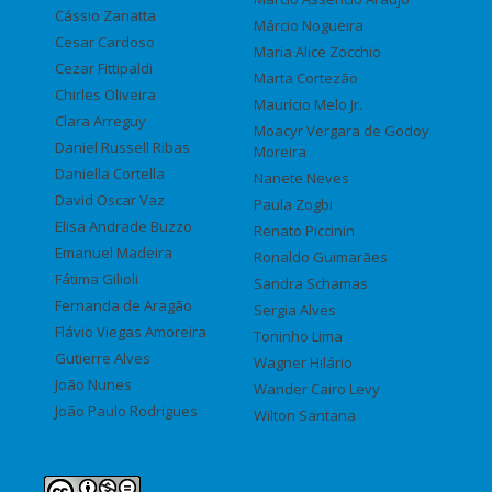
Cássio Zanatta
Márcio Nogueira
Cesar Cardoso
Maria Alice Zocchio
Cezar Fittipaldi
Marta Cortezão
Chirles Oliveira
Maurício Melo Jr.
Clara Arreguy
Moacyr Vergara de Godoy
Daniel Russell Ribas
Moreira
Daniella Cortella
Nanete Neves
David Oscar Vaz
Paula Zogbi
Elisa Andrade Buzzo
Renato Piccinin
Emanuel Madeira
Ronaldo Guimarães
Fátima Gilioli
Sandra Schamas
Fernanda de Aragão
Sergia Alves
Flávio Viegas Amoreira
Toninho Lima
Gutierre Alves
Wagner Hilário
João Nunes
Wander Cairo Levy
João Paulo Rodrigues
Wilton Santana