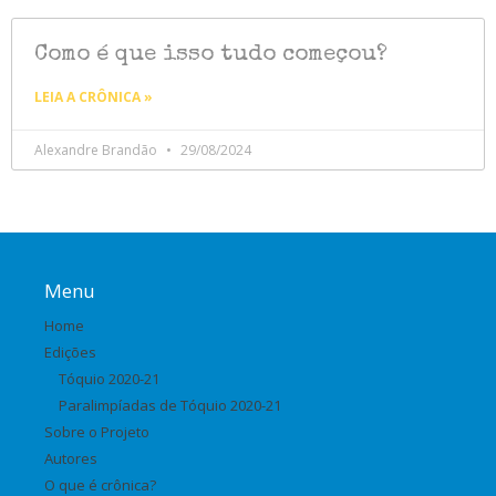
Como é que isso tudo começou?
LEIA A CRÔNICA »
Alexandre Brandão
29/08/2024
Menu
Home
Edições
Tóquio 2020-21
Paralimpíadas de Tóquio 2020-21
Sobre o Projeto
Autores
O que é crônica?