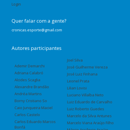
Login
Quer falar com a gente?
cronicas.esporte@gmail.com
Autores participantes
Joel Silva
Ademir Demarchi
José Guilherme Vereza
Adriana Calabró
José Luiz Finhana
Alcides Scaglia
Leonel Prata
Alexandre Brandão
Lilian Lovisi
Andréa Martins
Luciano Villalba Neto
Borny Cristiano So
Luiz Eduardo de Carvalho
Caio Junqueira Maciel
Luiz Roberto Guedes
Carlos Castelo
Marcelo da Silva Antunes
Carlos Eduardo Marcos
Marcelo Viana Araújo Filho
Bonfá
Márcio Assêncio Araújo