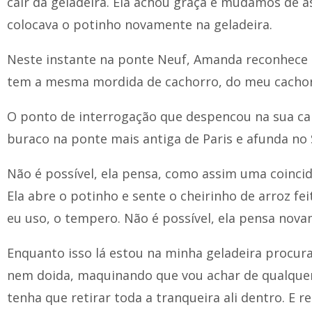
cair da geladeira. Ela achou graça e mudamos de 
colocava o potinho novamente na geladeira.
Neste instante na ponte Neuf, Amanda reconhece 
tem a mesma mordida de cachorro, do meu cachor
O ponto de interrogação que despencou na sua c
buraco na ponte mais antiga de Paris e afunda no 
Não é possível, ela pensa, como assim uma coinci
Ela abre o potinho e sente o cheirinho de arroz fe
eu uso, o tempero. Não é possível, ela pensa nova
Enquanto isso lá estou na minha geladeira procur
nem doida, maquinando que vou achar de qualque
tenha que retirar toda a tranqueira ali dentro. E re