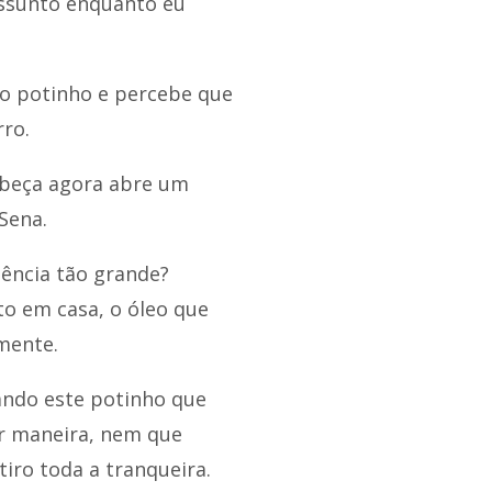
assunto enquanto eu
o potinho e percebe que
ro.
abeça agora abre um
Sena.
dência tão grande?
ito em casa, o óleo que
mente.
ando este potinho que
r maneira, nem que
tiro toda a tranqueira.