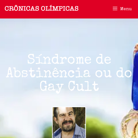
Menu
Síndrome de
Abstinência ou do
Gay Cult