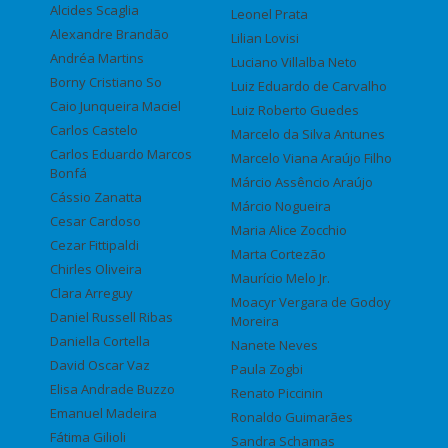
Alcides Scaglia
Leonel Prata
Alexandre Brandão
Lilian Lovisi
Andréa Martins
Luciano Villalba Neto
Borny Cristiano So
Luiz Eduardo de Carvalho
Caio Junqueira Maciel
Luiz Roberto Guedes
Carlos Castelo
Marcelo da Silva Antunes
Carlos Eduardo Marcos
Marcelo Viana Araújo Filho
Bonfá
Márcio Assêncio Araújo
Cássio Zanatta
Márcio Nogueira
Cesar Cardoso
Maria Alice Zocchio
Cezar Fittipaldi
Marta Cortezão
Chirles Oliveira
Maurício Melo Jr.
Clara Arreguy
Moacyr Vergara de Godoy
Daniel Russell Ribas
Moreira
Daniella Cortella
Nanete Neves
David Oscar Vaz
Paula Zogbi
Elisa Andrade Buzzo
Renato Piccinin
Emanuel Madeira
Ronaldo Guimarães
Fátima Gilioli
Sandra Schamas