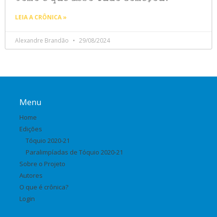
LEIA A CRÔNICA »
Alexandre Brandão
29/08/2024
Menu
Home
Edições
Tóquio 2020-21
Paralimpíadas de Tóquio 2020-21
Sobre o Projeto
Autores
O que é crônica?
Login