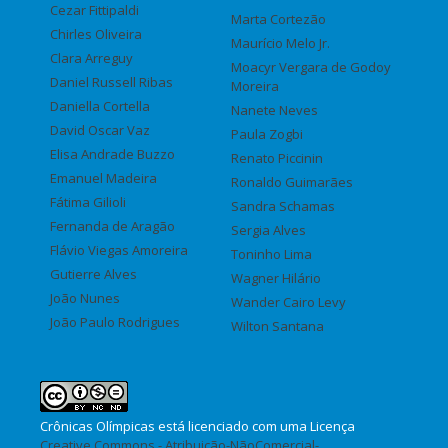
Cezar Fittipaldi
Marta Cortezão
Chirles Oliveira
Maurício Melo Jr.
Clara Arreguy
Moacyr Vergara de Godoy
Daniel Russell Ribas
Moreira
Daniella Cortella
Nanete Neves
David Oscar Vaz
Paula Zogbi
Elisa Andrade Buzzo
Renato Piccinin
Emanuel Madeira
Ronaldo Guimarães
Fátima Gilioli
Sandra Schamas
Fernanda de Aragão
Sergia Alves
Flávio Viegas Amoreira
Toninho Lima
Gutierre Alves
Wagner Hilário
João Nunes
Wander Cairo Levy
João Paulo Rodrigues
Wilton Santana
Crônicas Olímpicas
está licenciado com uma Licença
Creative Commons - Atribuição-NãoComercial-