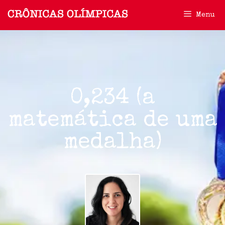
Menu
0,234 (a
matemática de uma
medalha)