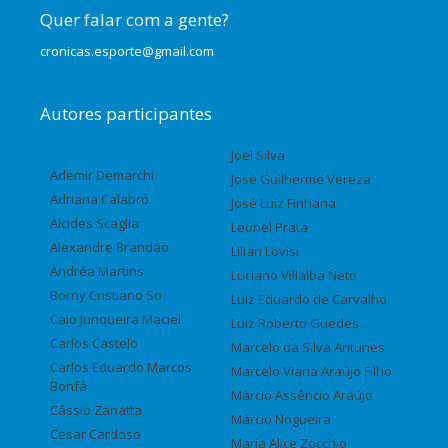
Quer falar com a gente?
cronicas.esporte@gmail.com
Autores participantes
Joel Silva
Ademir Demarchi
José Guilherme Vereza
Adriana Calabró
José Luiz Finhana
Alcides Scaglia
Leonel Prata
Alexandre Brandão
Lilian Lovisi
Andréa Martins
Luciano Villalba Neto
Borny Cristiano So
Luiz Eduardo de Carvalho
Caio Junqueira Maciel
Luiz Roberto Guedes
Carlos Castelo
Marcelo da Silva Antunes
Carlos Eduardo Marcos
Marcelo Viana Araújo Filho
Bonfá
Márcio Assêncio Araújo
Cássio Zanatta
Márcio Nogueira
Cesar Cardoso
Maria Alice Zocchio