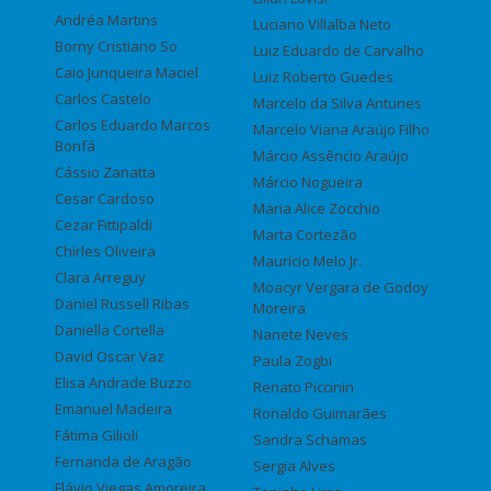
Andréa Martins
Luciano Villalba Neto
Borny Cristiano So
Luiz Eduardo de Carvalho
Caio Junqueira Maciel
Luiz Roberto Guedes
Carlos Castelo
Marcelo da Silva Antunes
Carlos Eduardo Marcos
Marcelo Viana Araújo Filho
Bonfá
Márcio Assêncio Araújo
Cássio Zanatta
Márcio Nogueira
Cesar Cardoso
Maria Alice Zocchio
Cezar Fittipaldi
Marta Cortezão
Chirles Oliveira
Maurício Melo Jr.
Clara Arreguy
Moacyr Vergara de Godoy
Daniel Russell Ribas
Moreira
Daniella Cortella
Nanete Neves
David Oscar Vaz
Paula Zogbi
Elisa Andrade Buzzo
Renato Piccinin
Emanuel Madeira
Ronaldo Guimarães
Fátima Gilioli
Sandra Schamas
Fernanda de Aragão
Sergia Alves
Flávio Viegas Amoreira