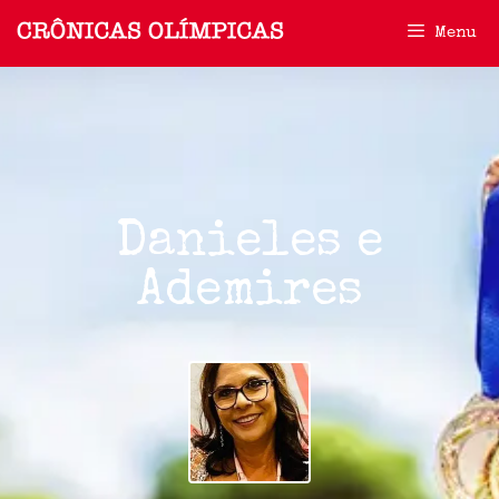
Menu
Danieles e
Ademires