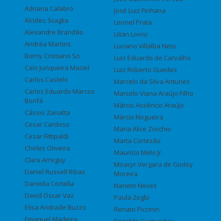
Adriana Calabró
José Luiz Finhana
Alcides Scaglia
Leonel Prata
Alexandre Brandão
Lilian Lovisi
Andréa Martins
Luciano Villalba Neto
Borny Cristiano So
Luiz Eduardo de Carvalho
Caio Junqueira Maciel
Luiz Roberto Guedes
Carlos Castelo
Marcelo da Silva Antunes
Carlos Eduardo Marcos
Marcelo Viana Araújo Filho
Bonfá
Márcio Assêncio Araújo
Cássio Zanatta
Márcio Nogueira
Cesar Cardoso
Maria Alice Zocchio
Cezar Fittipaldi
Marta Cortezão
Chirles Oliveira
Maurício Melo Jr.
Clara Arreguy
Moacyr Vergara de Godoy
Daniel Russell Ribas
Moreira
Daniella Cortella
Nanete Neves
David Oscar Vaz
Paula Zogbi
Elisa Andrade Buzzo
Renato Piccinin
Emanuel Madeira