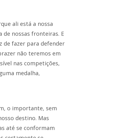
que ali está a nossa
 de nossas fronteiras. E
z de fazer para defender
 prazer não teremos em
ssível nas competições,
lguma medalha,
im, o importante, sem
 nosso destino. Mas
oas até se conformam
as certamente se