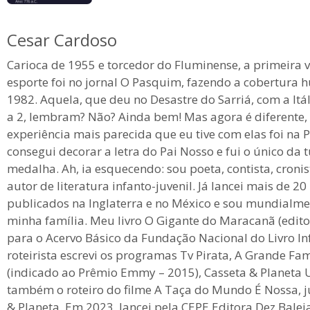
Cesar Cardoso
Carioca de 1955 e torcedor do Fluminense, a primeira v
esporte foi no jornal O Pasquim, fazendo a cobertura 
1982. Aquela, que deu no Desastre do Sarriá, com a It
a 2, lembram? Não? Ainda bem! Mas agora é diferente,
experiência mais parecida que eu tive com elas foi na
consegui decorar a letra do Pai Nosso e fui o único da
medalha. Ah, ia esquecendo: sou poeta, contista, cronist
autor de literatura infanto-juvenil. Já lancei mais de 20 
publicados na Inglaterra e no México e sou mundialme
minha família. Meu livro O Gigante do Maracanã (editor
para o Acervo Básico da Fundação Nacional do Livro In
roteirista escrevi os programas Tv Pirata, A Grande Famí
(indicado ao Prêmio Emmy – 2015), Casseta & Planeta U
também o roteiro do filme A Taça do Mundo É Nossa, 
& Planeta. Em 2023, lancei pela CEPE Editora Dez Bale