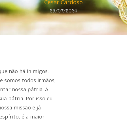
Cesar Cardoso
29/07/2024
ue não há inimigos.
ue somos todos irmãos,
ntar nossa pátria. A
a pátria. Por isso eu
ossa missão e já
spírito, é a maior