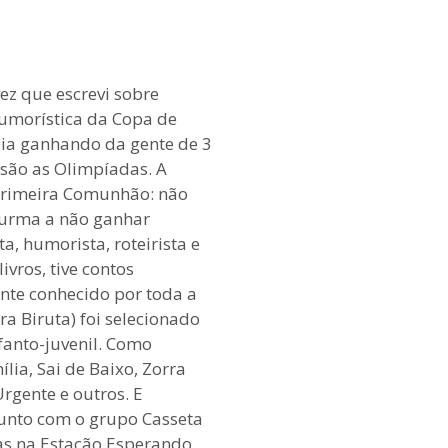
ez que escrevi sobre
humorística da Copa de
ália ganhando da gente de 3
 são as Olimpíadas. A
 Primeira Comunhão: não
 turma a não ganhar
a, humorista, roteirista e
livros, tive contos
nte conhecido por toda a
a Biruta) foi selecionado
fanto-juvenil. Como
lia, Sai de Baixo, Zorra
rgente e outros. E
junto com o grupo Casseta
ias na Estação Esperando