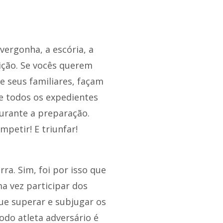
vergonha, a escória, a
ição. Se vocês querem
e seus familiares, façam
 todos os expedientes
urante a preparação.
petir! E triunfar!
a. Sim, foi por isso que
a vez participar dos
ue superar e subjugar os
odo atleta adversário é