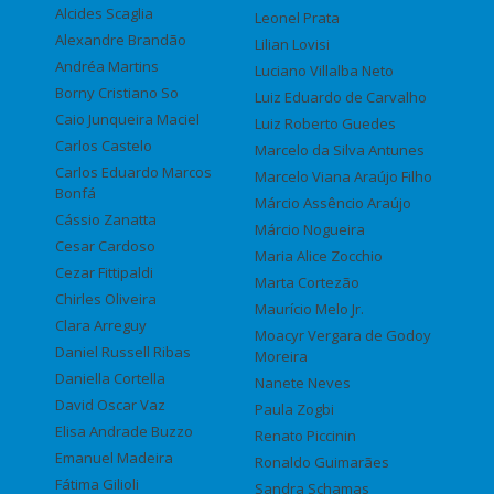
Alcides Scaglia
Leonel Prata
Alexandre Brandão
Lilian Lovisi
Andréa Martins
Luciano Villalba Neto
Borny Cristiano So
Luiz Eduardo de Carvalho
Caio Junqueira Maciel
Luiz Roberto Guedes
Carlos Castelo
Marcelo da Silva Antunes
Carlos Eduardo Marcos
Marcelo Viana Araújo Filho
Bonfá
Márcio Assêncio Araújo
Cássio Zanatta
Márcio Nogueira
Cesar Cardoso
Maria Alice Zocchio
Cezar Fittipaldi
Marta Cortezão
Chirles Oliveira
Maurício Melo Jr.
Clara Arreguy
Moacyr Vergara de Godoy
Daniel Russell Ribas
Moreira
Daniella Cortella
Nanete Neves
David Oscar Vaz
Paula Zogbi
Elisa Andrade Buzzo
Renato Piccinin
Emanuel Madeira
Ronaldo Guimarães
Fátima Gilioli
Sandra Schamas