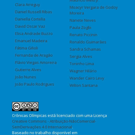
Maurício Melo Jr.
Clara Arreguy
Moacyr Vergara de Godoy
Daniel Russell Ribas
Moreira
Daniella Cortella
Nanete Neves
David Oscar Vaz
Paula Zogbi
Elisa Andrade Buzzo
Renato Piccinin
Emanuel Madeira
Ronaldo Guimarães
Fátima Gilioli
Sandra Schamas
Fernanda de Aragão
Sergia Alves
Flávio Viegas Amoreira
Toninho Lima
Gutierre Alves
Wagner Hilário
João Nunes
Wander Cairo Levy
João Paulo Rodrigues
Wilton Santana
Crônicas Olímpicas
está licenciado com uma Licença
Creative Commons - Atribuição-NãoComercial-
SemDerivações 4.0 Internacional
.
Baseado no trabalho disponível em