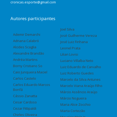
cronicas.esporte@gmail.com
Autores participantes
Joel Silva
Ademir Demarchi
José Guilherme Vereza
Adriana Calabró
José Luiz Finhana
Alcides Scaglia
Leonel Prata
Alexandre Brandão
Lilian Lovisi
Andréa Martins
Luciano Villalba Neto
Borny Cristiano So
Luiz Eduardo de Carvalho
Caio Junqueira Maciel
Luiz Roberto Guedes
Carlos Castelo
Marcelo da Silva Antunes
Carlos Eduardo Marcos
Marcelo Viana Araújo Filho
Bonfá
Márcio Assêncio Araújo
Cássio Zanatta
Márcio Nogueira
Cesar Cardoso
Maria Alice Zocchio
Cezar Fittipaldi
Marta Cortezão
Chirles Oliveira