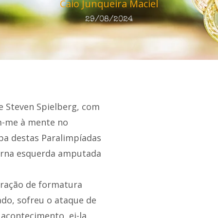
Caio Junqueira Maciel
29/08/2024
de Steven Spielberg, com
em-me à mente no
pa destas Paralimpíadas
perna esquerda amputada
bração de formatura
sado, sofreu o ataque de
acontecimento, ei-la