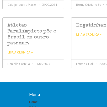
Caio Junqueira Maciel
05/09/2024
Borny Cristiano So
Atletas
Engatinhan
Paralímpicos põe o
LEIA A CRÔNICA »
Brasil em outro
patamar.
LEIA A CRÔNICA »
Daniella Cortella
31/08/2024
Fátima Gilioli
29/08
Menu
Home