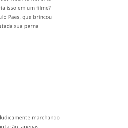
ia isso em um filme?
ulo Paes, que brincou
utada sua perna
, ludicamente marchando
mputação, apenas