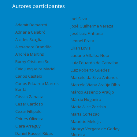
Autores participantes
Joel Silva
Ademir Demarchi
José Guilherme Vereza
Adriana Calabró
José Luiz Finhana
Alcides Scaglia
Leonel Prata
Alexandre Brandão
Lilian Lovisi
Andréa Martins
Luciano Villalba Neto
Borny Cristiano So
Luiz Eduardo de Carvalho
Caio Junqueira Maciel
Luiz Roberto Guedes
Carlos Castelo
Marcelo da Silva Antunes
Carlos Eduardo Marcos
Marcelo Viana Araújo Filho
Bonfá
Márcio Assêncio Araújo
Cássio Zanatta
Márcio Nogueira
Cesar Cardoso
Maria Alice Zocchio
Cezar Fittipaldi
Marta Cortezão
Chirles Oliveira
Maurício Melo Jr.
Clara Arreguy
Moacyr Vergara de Godoy
Daniel Russell Ribas
Moreira