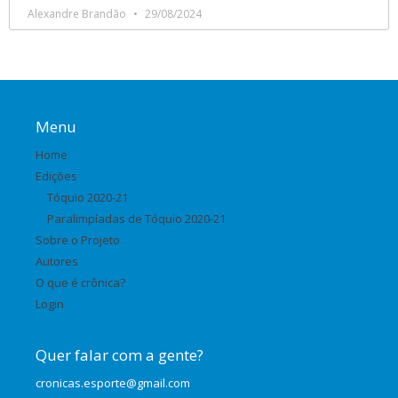
Alexandre Brandão
29/08/2024
Menu
Home
Edições
Tóquio 2020-21
Paralimpíadas de Tóquio 2020-21
Sobre o Projeto
Autores
O que é crônica?
Login
Quer falar com a gente?
cronicas.esporte@gmail.com