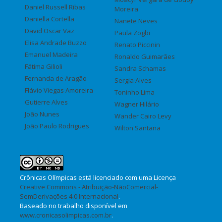
Daniel Russell Ribas
Moreira
Daniella Cortella
Nanete Neves
David Oscar Vaz
Paula Zogbi
Elisa Andrade Buzzo
Renato Piccinin
Emanuel Madeira
Ronaldo Guimarães
Fátima Gilioli
Sandra Schamas
Fernanda de Aragão
Sergia Alves
Flávio Viegas Amoreira
Toninho Lima
Gutierre Alves
Wagner Hilário
João Nunes
Wander Cairo Levy
João Paulo Rodrigues
Wilton Santana
Crônicas Olímpicas
está licenciado com uma Licença
Creative Commons - Atribuição-NãoComercial-
SemDerivações 4.0 Internacional
.
Baseado no trabalho disponível em
www.cronicasolimpicas.com.br
.