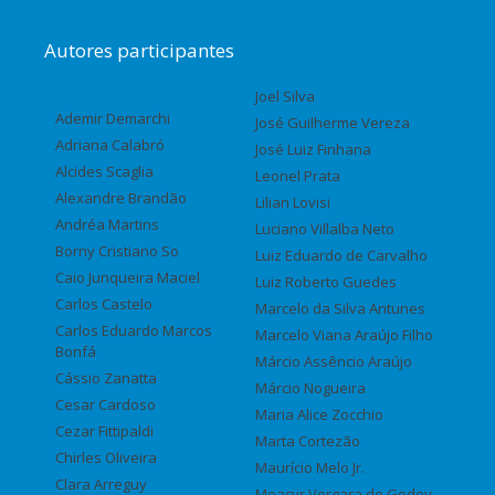
Autores participantes
Joel Silva
Ademir Demarchi
José Guilherme Vereza
Adriana Calabró
José Luiz Finhana
Alcides Scaglia
Leonel Prata
Alexandre Brandão
Lilian Lovisi
Andréa Martins
Luciano Villalba Neto
Borny Cristiano So
Luiz Eduardo de Carvalho
Caio Junqueira Maciel
Luiz Roberto Guedes
Carlos Castelo
Marcelo da Silva Antunes
Carlos Eduardo Marcos
Marcelo Viana Araújo Filho
Bonfá
Márcio Assêncio Araújo
Cássio Zanatta
Márcio Nogueira
Cesar Cardoso
Maria Alice Zocchio
Cezar Fittipaldi
Marta Cortezão
Chirles Oliveira
Maurício Melo Jr.
Clara Arreguy
Moacyr Vergara de Godoy